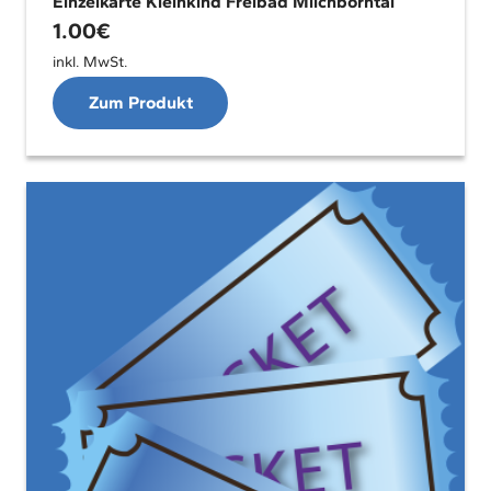
Einzelkarte Kleinkind Freibad Milchborntal
1.00
€
inkl. MwSt.
Zum Produkt